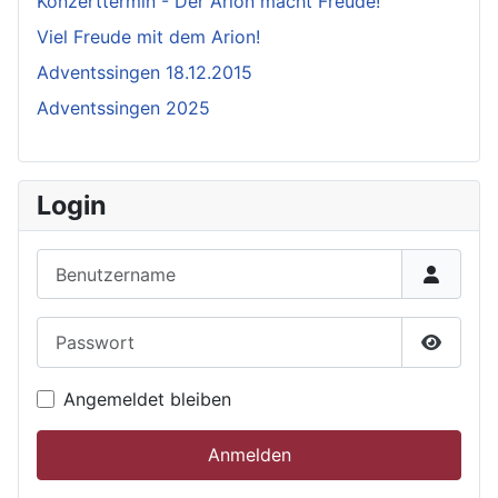
Konzerttermin - Der Arion macht Freude!
Viel Freude mit dem Arion!
Adventssingen 18.12.2015
Adventssingen 2025
Login
Benutzername
Passwort
Passwor
Angemeldet bleiben
Anmelden